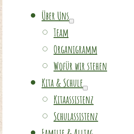
Über Uns
Team
Organigramm
Wofür wir stehen
Kita & Schule
Kitaassistenz
Schulassistenz
Familie & Alltag