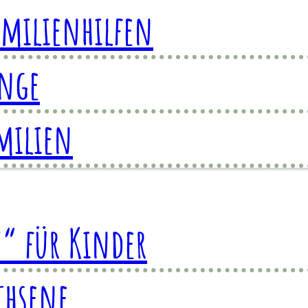
amilienhilfen
änge
milien
t“ für Kinder
chsene