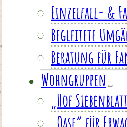
Einzelfall- & F
Begleitete Umg
Beratung für Fa
Wohngruppen
„Hof Siebenblat
„Oase“ für Erwa