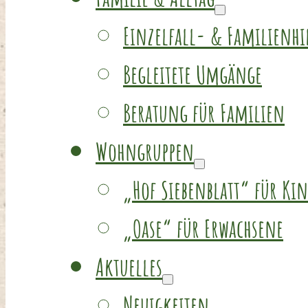
Einzelfall- & Familienhi
Begleitete Umgänge
Beratung für Familien
Wohngruppen
„Hof Siebenblatt“ für Ki
„Oase“ für Erwachsene
Aktuelles
Neuigkeiten